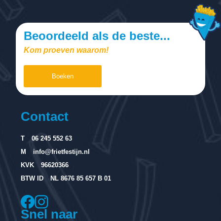
Beoordeeld als de beste...
Kom proeven waarom!
Boeken
Contact
T
06 245 552 63
M
info@frietfestijn.nl
KVK
96620366
BTW ID
NL 8676 85 657 B 01
Snel naar