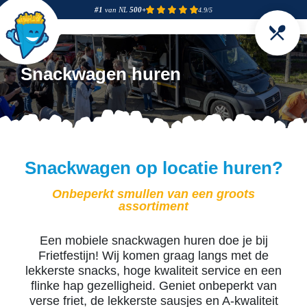
#1
van NL
500+
4.9/5
Snackwagen huren
Snackwagen op locatie huren?
Onbeperkt smullen van een groots
assortiment
Een mobiele snackwagen huren doe je bij
Frietfestijn! Wij komen graag langs met de
lekkerste snacks, hoge kwaliteit service en een
flinke hap gezelligheid. Geniet onbeperkt van
verse friet, de lekkerste sausjes en A-kwaliteit