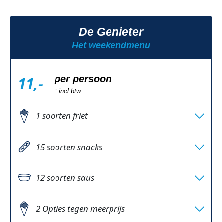
Appelmoes
Ham-Kaassoufflé
Satésaus
Vegan kipcorn
De Genieter
Mayo - vegan
Bommetje
Het weekendmenu
Festijntje
Gerookt Hapke
Allergeenvrije frikandel
11,-
per persoon
Allergeenvrije kroket
* incl btw
En nog meer...
1 soorten friet
Verse Friet
15 soorten snacks
Frikandel
Frikandel (vegetarisch)
12 soorten saus
Frikandel speciaal
Mayonaise
Viandel
Curry
2 Opties tegen meerprijs
Kaassoufflé
Ketchup