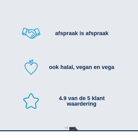
Mayo - vegan
Bommetje
Festijntje
Gerookt Hapke
Kipsaté stokjes + Kroepoek
afspraak is afspraak
Witte broodjes
Broodje Hamburger
Allergeenvrije frikandel
Allergeenvrije kroket
En nog meer...
ook halal, vegan en vega
4.9 van de 5 klant
waardering