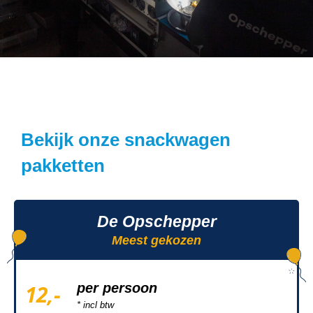
Bekijk onze snackwagen
pakketten
De Opschepper
Meest gekozen
12,-
per persoon
* incl btw