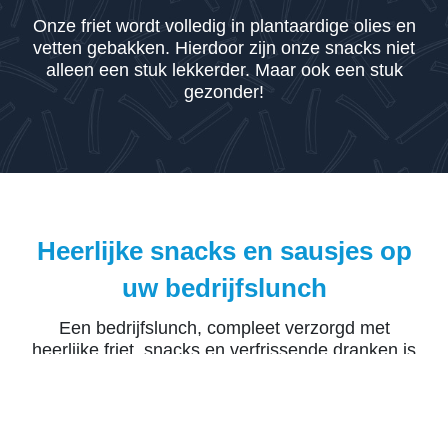
Onze friet wordt volledig in plantaardige olies en
vetten gebakken. Hierdoor zijn onze snacks niet
alleen een stuk lekkerder. Maar ook een stuk
gezonder!
Heerlijke snacks en sausjes op
uw bedrijfslunch
Een bedrijfslunch, compleet verzorgd met
heerlijke friet, snacks en verfrissende dranken is
toch wel dé manier om jouw werknemers te
bedanken voor hun harde werken. Wij komen
graag met onze foodtruck langs om ervoor te
zorgen dat uw medewerkers een bedrijfslunch