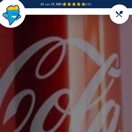
#1
van NL
500+
4.9/5