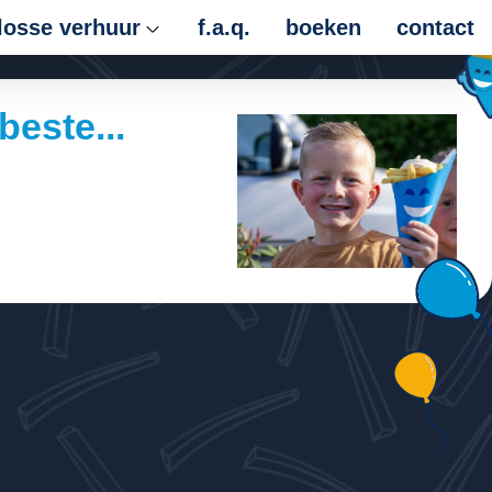
losse verhuur
f.a.q.
boeken
contact
beste...