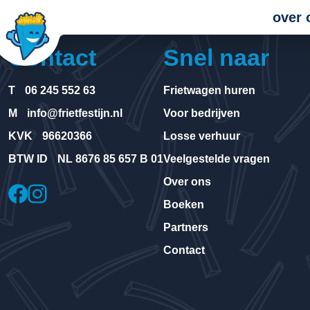
over 
Contact
Snel naar
T
06 245 552 63
Frietwagen huren
M
info@frietfestijn.nl
Voor bedrijven
KVK
96620366
Losse verhuur
BTW ID
NL 8676 85 657 B 01
Veelgestelde vragen
Over ons
Boeken
Partners
Contact