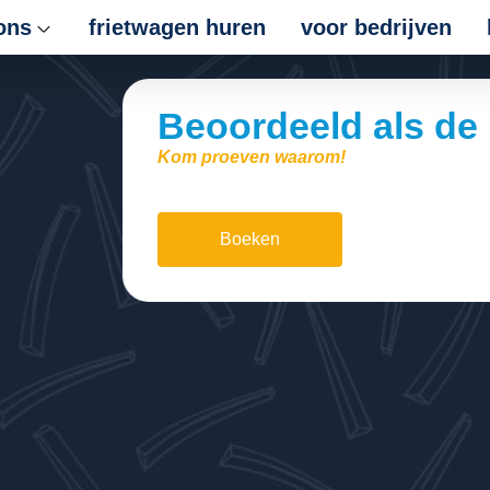
ons
frietwagen huren
voor bedrijven
Beoordeeld als de 
Kom proeven waarom!
Boeken